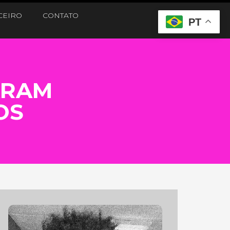
CEIRO
CONTATO
PT
ARAM
OS