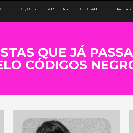
TO
EDIÇÕES
ARTISTAS
O OLABI
SEJA PAR
ISTAS QUE JÁ PASS
ELO CÓDIGOS NEGR