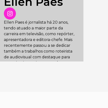
Ellen Paes
Ellen Paes é jornalista há 20 anos,
tendo atuado a maior parte da
carreira em televisão, como repórter,
apresentadora e editora-chefe. Mais
recentemente passou a se dedicar
também a trabalhos como roteirista
de audiovisual com destaque para
seu primeiro projeto autoral,
selecionado pelo Lab Roteiro de Mãe
em 2023 e pelo Sesc Argumenta em
2024. Ellen tem atuado neste
mercado desde 2023, quando
passou a integrar salas de roteiro em
projetos de animação, uma delas em
uma parceria para o canal Porta dos