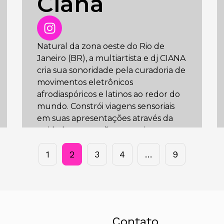
Ciana
do Canadá.
Natural da zona oeste do Rio de
Janeiro (BR), a multiartista e dj CIANA
cria sua sonoridade pela curadoria de
movimentos eletrônicos
afrodiaspóricos e latinos ao redor do
mundo. Constrói viagens sensoriais
em suas apresentações através da
cuidadosa conexão entre ritmos,
sendo suas principais influências o
1
2
3
4
…
9
funk carioca, vogue, drum&bass e
techno.
Contato