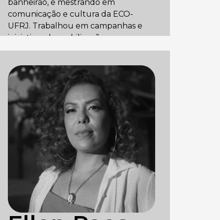
banheirão, e mestrando em
comunicação e cultura da ECO-
UFRJ. Trabalhou em campanhas e
iniciativas de mobilização como
KBELA — O Filme, plataforma
AFROFLIX, Grupo Emú De Teatro,
Centro Afrocarioca de Cinema Negro
e FLUP. Nos últimos cinco anos
coordenou as mídias digitais e
produção audiovisual da Anistia
Internacional Brasil.