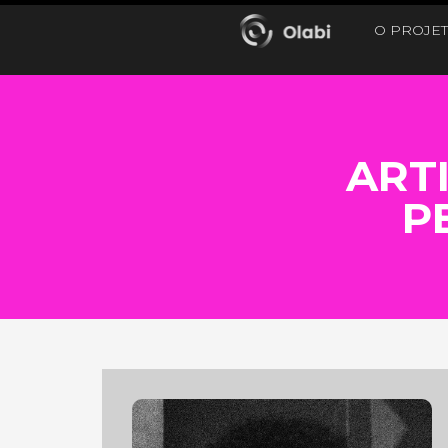
O PROJE
ART
P