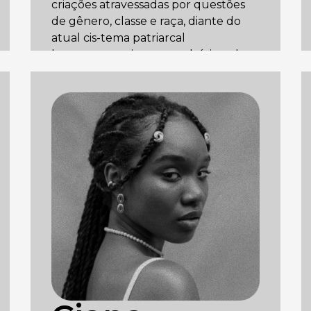
criações atravessadas por questões
de gênero, classe e raça, diante do
atual cis-tema patriarcal
heteronormativo compulsório e das
opressões estruturais (GUERRA DE
CLASSES). Atualmente, investiga
sonoridades no pós-pornô e a criação
de objetuais que são
desdobramentos do trabalho em
performance. Colabora com os selos
Monstruosas e Fera Livre. Participou
de residências no Brasil, Argentina,
Equador, México e Espanha. Durante
a pandemia, lançou dois filmes, um
comissionado pela KuirPoetry e
outro pela SexualHealers, ambas da
Alemanha. Em 2024, lançará o filme
“Escorpiônikas – Contramanifesto”,
em parceria com a Universidade York,