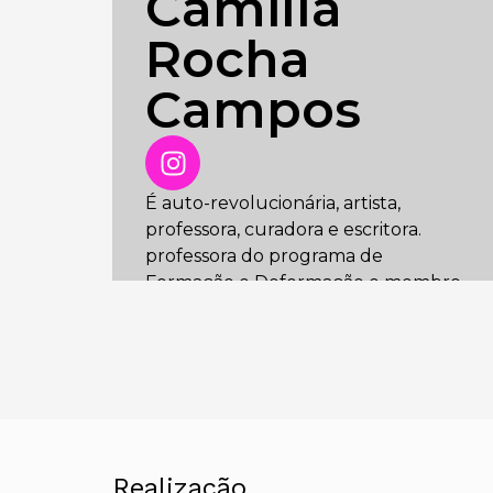
Camilla
Rocha
Campos
É auto-revolucionária, artista,
professora, curadora e escritora.
professora do programa de
Formação e Deformação e membro
do conselho de educação na Escola
de Artes Visuais do Parque Lage.
Mestre em Teoria da Arte pela UERJ,
Camilla atua também como
coordenadora de Residência do MAM
Rio.
Realização