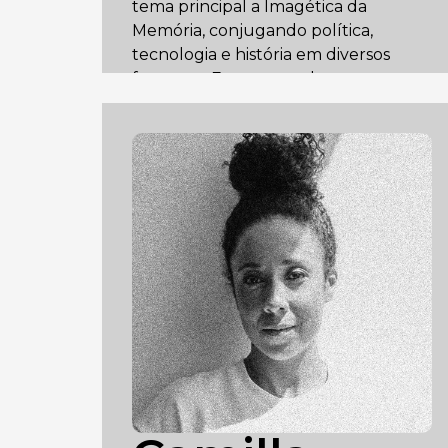
tema principal a Imagética da
Memória, conjugando política,
tecnologia e história em diversos
formatos. Entre suas obras, se
destacam a criação de ‘DeepFakes’
como ferramentas de intervenção na
memória africana e indígena no
Brasil, se utilizando de Inteligência
Artificial para tensionar
temporariedades e imaginários. Para
isso, Bretas transforma rostos de
pessoas afro-indígenas, retratados a
mais de 150 anos atrás, em vídeos
animados. Suas criações têm o
VideoMapping urbano em espaços
de Memória como suporte final mais
comum.